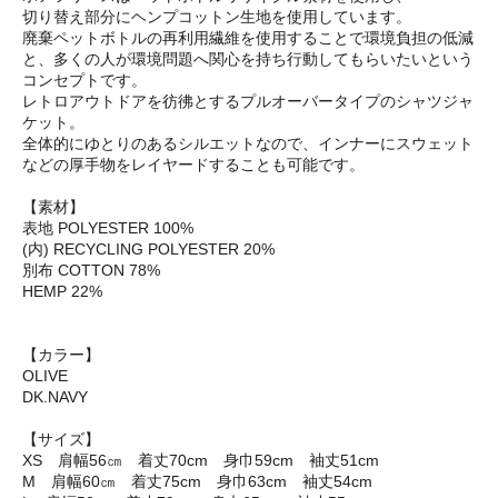
切り替え部分にヘンプコットン生地を使用しています。
廃棄ペットボトルの再利用繊維を使用することで環境負担の低減
と、多くの人が環境問題へ関心を持ち行動してもらいたいという
コンセプトです。
レトロアウトドアを彷彿とするプルオーバータイプのシャツジャ
ケット。
全体的にゆとりのあるシルエットなので、インナーにスウェット
などの厚手物をレイヤードすることも可能です。
【素材】
表地 POLYESTER 100%
(内) RECYCLING POLYESTER 20%
別布 COTTON 78%
HEMP 22%
【カラー】
OLIVE
DK.NAVY
【サイズ】
XS 肩幅56㎝ 着丈70cm 身巾59cm 袖丈51cm
M 肩幅60㎝ 着丈75cm 身巾63cm 袖丈54cm