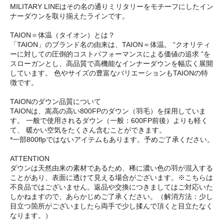
MILITARY LINEはその名の通りミリタリーをモチーフにしたイン
ナーダウンを取り揃えたラインです。
TAION＝体温（タイオン）とは？
「TAION」のブランド名の由来は、TAION＝体温。 “クオリティ
ーに対しての圧倒的コストパフォーマンスによる価値の追求 ”を
スローガンとし、高品質で高機能なインナーダウンを幅広く展開
しています。 色やサイズの豊富なバリエーションもTAIONの特
徴です。
TAIONのダウン品質について
TAIONは、嵩高の高い800FPのダウン（羽毛）を採用していま
す。 一般で使用されるダウン（一般：600FP前後）よりも軽く
て、 暖かい空気をたくさん含むことができます。
*一部800flpではないアイテムもあります。予めご了承ください。
ATTENTION
ダウンは天然由来の素材であるため、稀に濃い色の羽が混入する
ことがあり、表面に透けて見える場合がございます。※こちらは
不良品ではございません。返品や交換につきましてはご対応いた
しかねますので、あらかじめご了承ください。（解消方法：少し
目立つ箇所がございましたら両手で少し揉んで頂くと目立たなく
なります。）