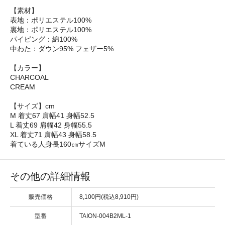
【素材】
表地：ポリエステル100%
裏地：ポリエステル100%
パイピング：綿100%
中わた：ダウン95% フェザー5%
【カラー】
CHARCOAL
CREAM
【サイズ】cm
M 着丈67 肩幅41 身幅52.5
L 着丈69 肩幅42 身幅55.5
XL 着丈71 肩幅43 身幅58.5
着ている人身長160㎝サイズM
その他の詳細情報
販売価格
8,100円(税込8,910円)
型番
TAION-004B2ML-1