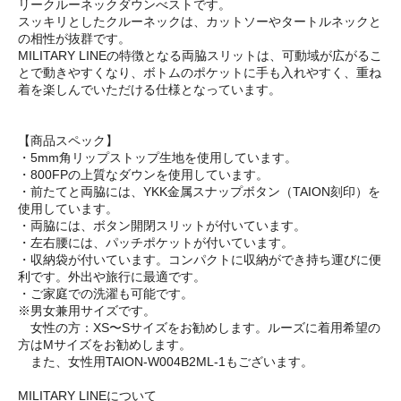
リークルーネックダウンべストです。
スッキリとしたクルーネックは、カットソーやタートルネックと
の相性が抜群です。
MILITARY LINEの特徴となる両脇スリットは、可動域が広がるこ
とで動きやすくなり、ボトムのポケットに手も入れやすく、重ね
着を楽しんでいただける仕様となっています。
【商品スペック】
・5mm角リップストップ生地を使用しています。
・800FPの上質なダウンを使用しています。
・前たてと両脇には、YKK金属スナップボタン（TAION刻印）を
使用しています。
・両脇には、ボタン開閉スリットが付いています。
・左右腰には、パッチポケットが付いています。
・収納袋が付いています。コンパクトに収納ができ持ち運びに便
利です。外出や旅行に最適です。
・ご家庭での洗濯も可能です。
※男女兼用サイズです。
女性の方：XS〜Sサイズをお勧めします。ルーズに着用希望の
方はMサイズをお勧めします。
また、女性用TAION-W004B2ML-1もございます。
MILITARY LINEについて