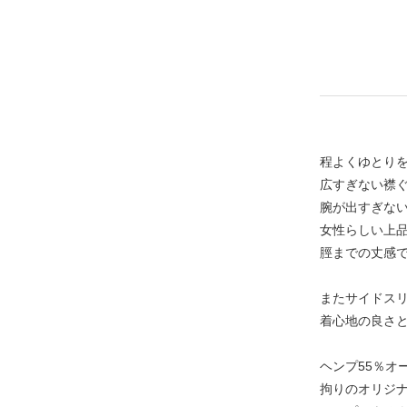
程よくゆとり
広すぎない襟
腕が出すぎな
女性らしい上
脛までの丈感
またサイドス
着心地の良さ
ヘンプ55％オ
拘りのオリジ