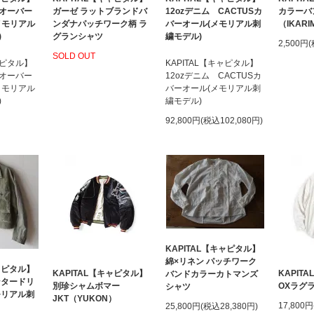
オーバー
ガーゼ ラットブランドバ
12ozデニム CACTUSカ
カラーバ
メモリアル
ンダナパッチワーク柄 ラ
バーオール(メモリアル刺
（IKARI
)
グランシャツ
繍モデル)
2,500円
SOLD OUT
ャピタル】
KAPITAL【キャピタル】
オーバー
12ozデニム CACTUSカ
メモリアル
バーオール(メモリアル刺
)
繍モデル)
92,800円(税込102,080円)
KAPITAL【キャピタル】
綿×リネン パッチワーク
キャピタル】
KAPITAL【キャピタル】
KAPIT
バンドカラーカトマンズ
ンタードリ
別珍シャムボマー
OXラグ
シャツ
モリアル刺
JKT（YUKON）
17,800
25,800円(税込28,380円)