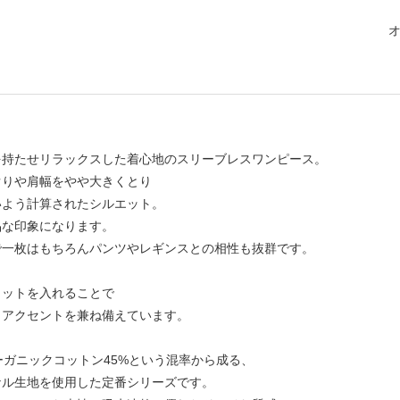
を持たせリラックスした着心地のスリーブレスワンピース。
ぐりや肩幅をやや大きくとり
いよう計算されたシルエット。
品な印象になります。
で一枚はもちろんパンツやレギンスとの相性も抜群です。
リットを入れることで
とアクセントを兼ね備えています。
ーガニックコットン45%という混率から成る、
ナル生地を使用した定番シリーズです。