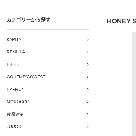
カテゴリーから探す
HONEY S
KAPITAL
REMILLA
HiHiHi
GOHEMP/GOWEST
NAPRON
MOROCCO
佐原健治
JUUGO