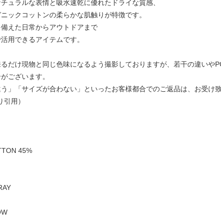
ナチュラルな表情と吸水速乾に優れたドライな質感、
ガニックコットンの柔らかな肌触りが特徴です。
を備えた日常からアウトドアまで
で活用できるアイテムです。
来るだけ現物と同じ色味になるよう撮影しておりますが、若干の違いやP
合がございます。
違う」「サイズが合わない」といったお客様都合でのご返品は、お受け
より引用）
TTON 45%
RAY
OW