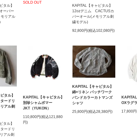
SOLD OUT
ャピタル】
KAPITAL【キャピタル】
オーバー
12ozデニム CACTUSカ
メモリアル
バーオール(メモリアル刺
)
繍モデル)
92,800円(税込102,080円)
KAPITAL【キャピタル】
綿×リネン パッチワーク
キャピタル】
KAPITAL【キャピタル】
KAPIT
バンドカラーカトマンズ
ンタードリ
別珍シャムボマー
OXラグ
シャツ
モリアル刺
JKT（YUKON）
17,800
25,800円(税込28,380円)
110,800円(税込121,880
円)
ャピタル】
ンタードリ
モリアル刺