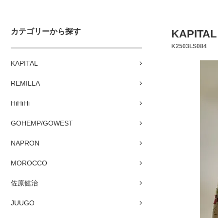
カテゴリーから探す
KAPI
K2503LS084
KAPITAL
REMILLA
HiHiHi
GOHEMP/GOWEST
NAPRON
MOROCCO
佐原健治
JUUGO