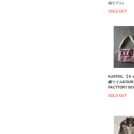
繍モデル)
SOLD OUT
KAPITAL 【
綿ツイルKOUN
FACTTORY B
SOLD OUT