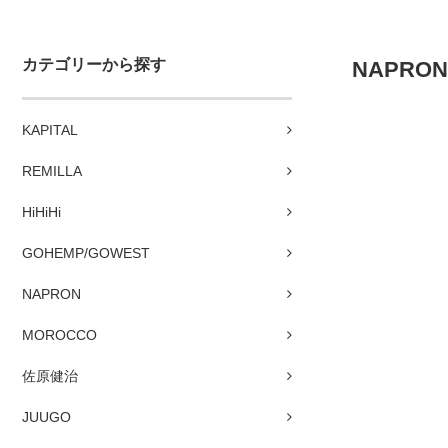
カテゴリーから探す
NAPRO
KAPITAL
REMILLA
HiHiHi
GOHEMP/GOWEST
NAPRON
MOROCCO
佐原健治
JUUGO