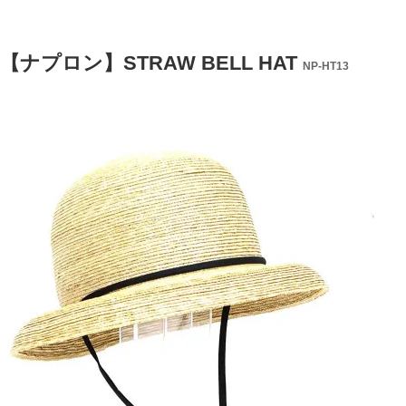
N【ナプロン】STRAW BELL HAT
NP-HT13