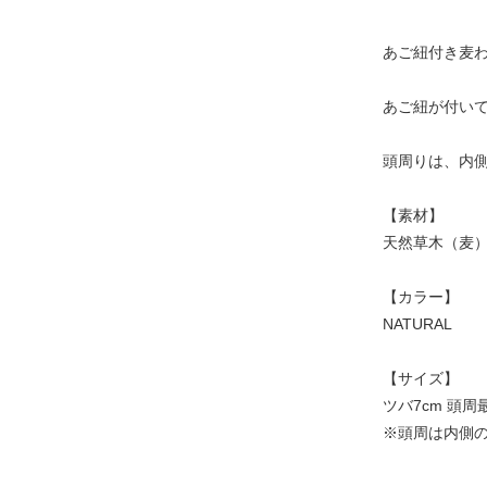
あご紐付き麦
あご紐が付い
頭周りは、内
【素材】
天然草木（麦
【カラー】
NATURAL
【サイズ】
ツバ7cm 頭周最
※頭周は内側