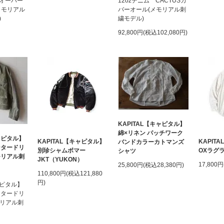
オーバー
12ozデニム CACTUSカ
メモリアル
バーオール(メモリアル刺
)
繍モデル)
92,800円(税込102,080円)
KAPITAL【キャピタル】
綿×リネン パッチワーク
キャピタル】
KAPITAL【キャピタル】
KAPIT
バンドカラーカトマンズ
ンタードリ
別珍シャムボマー
OXラグ
シャツ
モリアル刺
JKT（YUKON）
17,800
25,800円(税込28,380円)
110,800円(税込121,880
円)
ャピタル】
ンタードリ
モリアル刺