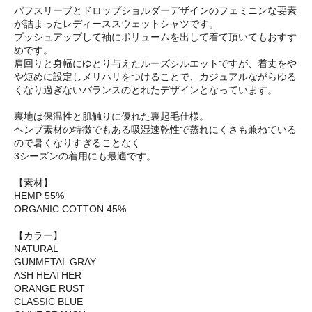
パフスリーブとドロップショルダーデザインのフェミニンな要素
が詰まったレディーススウェットシャツです。
プッシュアップして袖にボリュームを出して着て頂いてもおすす
めです。
肩回りと身幅にゆとり与えたルーズシルエットですが、着丈をや
や短めに設定しメリハリをつけることで、カジュアルながらゆる
くなり過ぎないバランスのとれたデザインとなっています。
裏地は保温性と肌触りに優れた裏起毛仕様。
ヘンプ素材の特徴でもある吸湿速乾性で蒸れにくさも兼ねている
ので暑くなりすぎることなく
3シーズンの着用にも最適です。
【素材】
HEMP 55%
ORGANIC COTTON 45%
【カラー】
NATURAL
GUNMETAL GRAY
ASH HEATHER
ORANGE RUST
CLASSIC BLUE